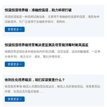
​恒温恒湿培养箱：准确控温湿，助力科研打破
恒温恒湿箱是一种高档试验设备，主要用于准确操控温度和湿度，满意各种
试验需求。它广泛使用于生物医学研讨、资料科…
查看更多 >
恒温恒湿培养箱​培育氧浓度监测及培育箱消毒时耐高温监
细胞培育是指在体外模拟体内环境(无菌、适宜温度、适宜的酸碱度、一定养
分条件等)，使之生计、成长、繁衍并维持首…
查看更多 >
​收到生化培养箱后，咱们应该留意什么？
收货留意事项 物流人员通知货品抵达后，物流人员应签收货品。请查看货品
外观，在货品无问题后签收，…
查看更多 >