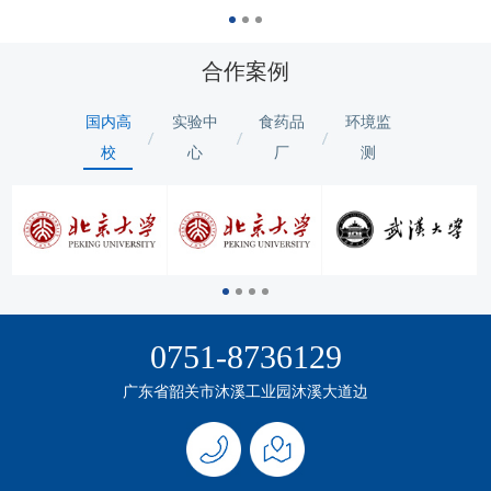
合作案例
国内高
实验中
食药品
环境监
校
心
厂
测
0751-8736129
广东省韶关市沐溪工业园沐溪大道边