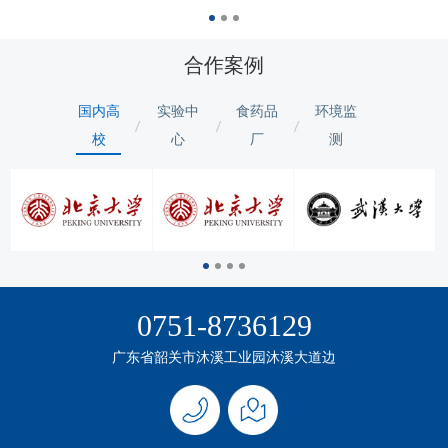
合作案例
国内高
实验中
食药品
环境监
校
心
厂
测
0751-8736129
广东省韶关市沐溪工业园沐溪大道边