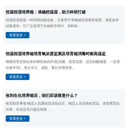
​恒温恒湿培养箱：准确控温湿，助力科研打破
恒温恒湿箱是一种高档试验设备，主要用于准确操控温度和湿度，满意各种
试验需求。它广泛使用于生物医学研讨、资料科…
查看更多 >
恒温恒湿培养箱​培育氧浓度监测及培育箱消毒时耐高温监
细胞培育是指在体外模拟体内环境(无菌、适宜温度、适宜的酸碱度、一定养
分条件等)，使之生计、成长、繁衍并维持首…
查看更多 >
​收到生化培养箱后，咱们应该留意什么？
收货留意事项 物流人员通知货品抵达后，物流人员应签收货品。请查看货品
外观，在货品无问题后签收，…
查看更多 >