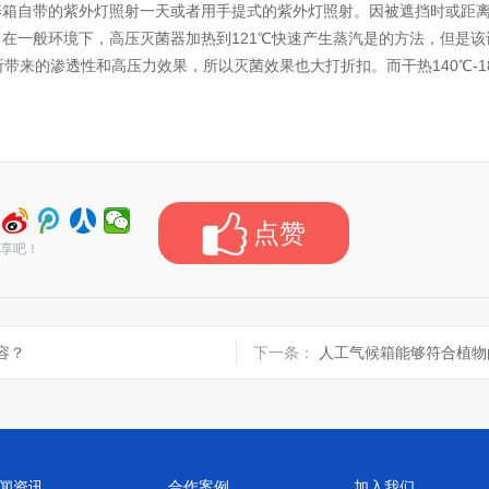
箱自带的紫外灯照射一天或者用手提式的紫外灯照射。因被遮挡时或距离
一般环境下，高压灭菌器加热到121℃快速产生蒸汽是的方法，但是该
所带来的渗透性和高压力效果，所以灭菌效果也大打折扣。而干热140℃-
点赞
享吧！
容？
下一条：
人工气候箱能够符合植物
闻资讯
合作案例
加入我们