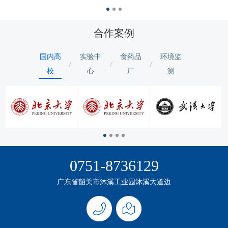
合作案例
国内高
实验中
食药品
环境监
校
心
厂
测
0751-8736129
广东省韶关市沐溪工业园沐溪大道边