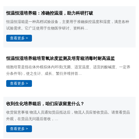
​恒温恒湿培养箱：准确控温湿，助力科研打破
恒温恒湿箱是一种高档试验设备，主要用于准确操控温度和湿度，满意各种
试验需求。它广泛使用于生物医学研讨、资料科…
查看更多 >
恒温恒湿培养箱​培育氧浓度监测及培育箱消毒时耐高温监
细胞培育是指在体外模拟体内环境(无菌、适宜温度、适宜的酸碱度、一定养
分条件等)，使之生计、成长、繁衍并维持首…
查看更多 >
​收到生化培养箱后，咱们应该留意什么？
收货留意事项 物流人员通知货品抵达后，物流人员应签收货品。请查看货品
外观，在货品无问题后签收，…
查看更多 >