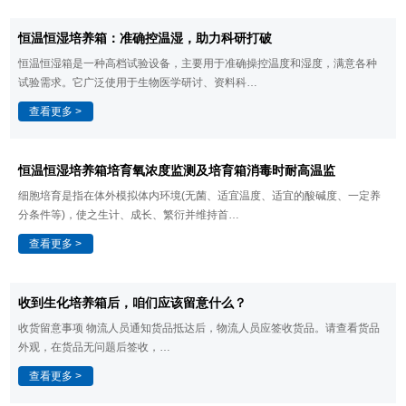
​恒温恒湿培养箱：准确控温湿，助力科研打破
恒温恒湿箱是一种高档试验设备，主要用于准确操控温度和湿度，满意各种
试验需求。它广泛使用于生物医学研讨、资料科…
查看更多 >
恒温恒湿培养箱​培育氧浓度监测及培育箱消毒时耐高温监
细胞培育是指在体外模拟体内环境(无菌、适宜温度、适宜的酸碱度、一定养
分条件等)，使之生计、成长、繁衍并维持首…
查看更多 >
​收到生化培养箱后，咱们应该留意什么？
收货留意事项 物流人员通知货品抵达后，物流人员应签收货品。请查看货品
外观，在货品无问题后签收，…
查看更多 >