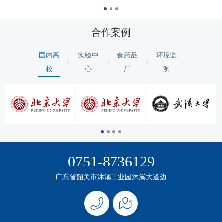
合作案例
国内高
实验中
食药品
环境监
校
心
厂
测
0751-8736129
广东省韶关市沐溪工业园沐溪大道边